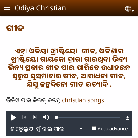
Skip to main content
Odiya Christian
Se
ଗୀତ
ଏହା ଓଡିୟା ଖ୍ରୀଷ୍ଟିୟୋ ଗୀତ, ଓଡିଶାର
ଖ୍ରୀଷ୍ଟିୟୋ ଗାୟକୋ ଦ୍ବାରା ଗାଇଥିବା ଭିନ୍ୟ
ଭିନ୍ୟ ପ୍ରକାର ଗୀତ ପାଇ ପାରିବେ ଉଧାହରନ
ସ୍ବରୁପ ସୁସମାଚାର ଗୀତ, ଆରାଧନା ଗୀତ,
ଯିସୁ ଜନ୍ମଦିନୋ ଗୀତ ଇତ୍ୟାଦି .
ଭିଡିଓ ପାଇ କିଲକ୍ କରନ୍ଟ୍
christian songs
Loaded
:
Play
Mute
0.28%
Previous
Next
Auto advance