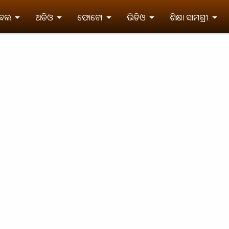
ଇବଲ
ଅଡିଓ
ଫୋଟୋ
ଭିଡିଓ
ଶିକ୍ଷା ସାମଗ୍ରୀ