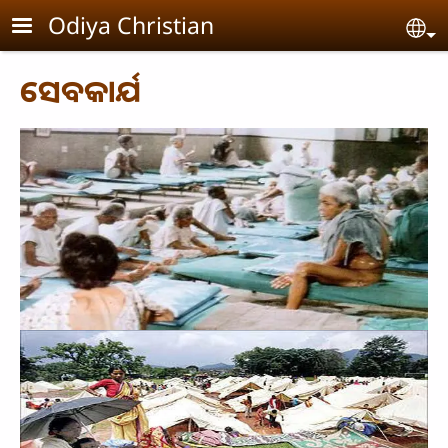
Skip to main content
Odiya Christian
Se
ସେବକାର୍ଯ