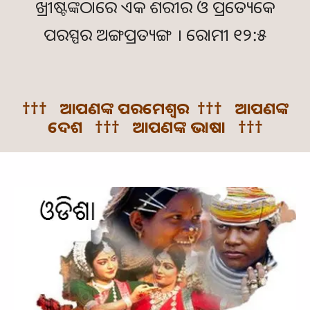
ଖ୍ରୀଷ୍ଟଙ୍କଠାରେ ଏକ ଶରୀର ଓ ପ୍ରତ୍ୟେକେ
ପରସ୍ପର ଅଙ୍ଗପ୍ରତ୍ୟଙ୍ଗ । ରୋମୀ ୧୨:୫
††† ଆପଣଙ୍କ ପରମେଶ୍ଵର ††† ଆପଣଙ୍କ
ଦେଶ ††† ଆପଣଙ୍କ ଭାଷା †††