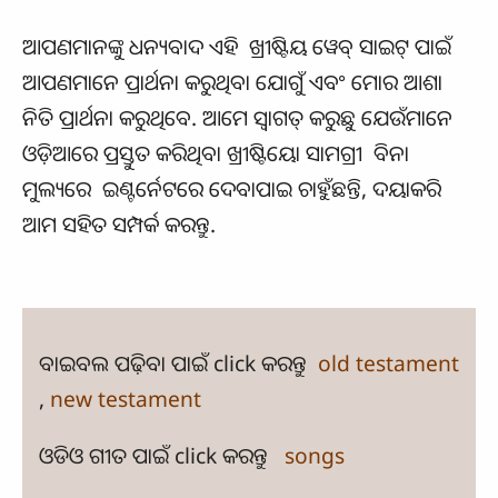
ଆପଣମାନଙ୍କୁ ଧନ୍ୟବାଦ ଏହି ଖ୍ରୀଷ୍ଟିୟ ୱେବ୍ ସାଇଟ୍ ପାଇଁ
ଆପଣମାନେ ପ୍ରାର୍ଥନା କରୁଥିବା ଯୋଗୁଁ ଏବଂ ମୋର ଆଶା
ନିତି ପ୍ରାର୍ଥନା କରୁଥିବେ. ଆମେ ସ୍ବାଗତ୍ କରୁଛୁ ଯେଉଁମାନେ
ଓଡ଼ିଆରେ ପ୍ରସ୍ତୁତ କରିଥିବା ଖ୍ରୀଷ୍ଟିୟୋ ସାମଗ୍ରୀ ବିନା
ମୁଲ୍ୟରେ ଇଣ୍ଟର୍ନେଟରେ ଦେବାପାଇ ଚାହୁଁଛନ୍ତି, ଦୟାକରି
ଆମ ସହିତ ସମ୍ପର୍କ କରନ୍ତୁ.
ବାଇବଲ ପଢ଼ିବା ପାଇଁ click କରନ୍ତୁ
old testament
,
new testament
ଓଡିଓ ଗୀତ ପାଇଁ click କରନ୍ତୁ
songs