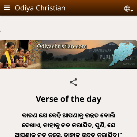
Skip to main content
Odiya Christian
Se
.
Verse of the day
କାରଣ ଯେ କେହି ଆପଣାକୁ ଉନ୍ନତ ବୋଲି
ଦେଖାଏ, ତାହାକୁ ନତ କରାଯିବ, ପୁଣି, ଯେ
ଆପଣାକୁ ନତ କରେ, ତାହାକୁ ଉନ୍ନତ କରାଯିବ।”