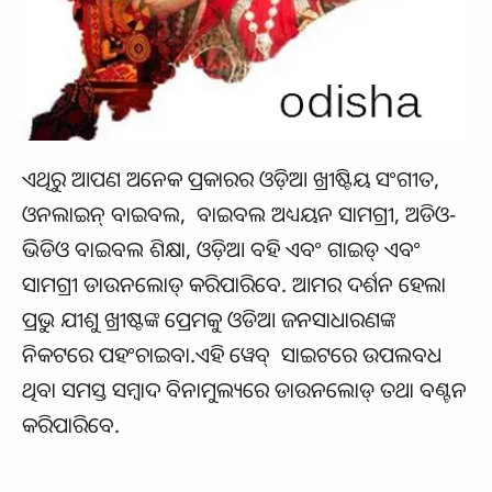
ଏଥିରୁ ଆପଣ ଅନେକ ପ୍ରକାରର ଓଡ଼ିଆ ଖ୍ରୀଷ୍ଟିୟ ସଂଗୀତ,
ଓନଲାଇନ୍ ବାଇବଲ, ବାଇବଲ ଅଧ୍ୟୟନ ସାମଗ୍ରୀ, ଅଡିଓ-
ଭିଡିଓ ବାଇବଲ ଶିକ୍ଷା, ଓଡ଼ିଆ ବହି ଏବଂ ଗାଇଡ୍ ଏବଂ
ସାମଗ୍ରୀ ଡାଉନଲୋଡ୍ କରିପାରିବେ. ଆମର ଦର୍ଶନ ହେଲା
ପ୍ରଭୁ ଯୀଶୁ ଖ୍ରୀଷ୍ଟଙ୍କ ପ୍ରେମକୁ ଓଡିଆ ଜନସାଧାରଣଙ୍କ
ନିକଟରେ ପହଂଚାଇବା.ଏହି ୱେବ୍ ସାଇଟରେ ଉପଲବଧ
ଥିବା ସମସ୍ତ ସମ୍ବାଦ ବିନାମୁଲ୍ୟରେ ଡାଉନଲୋଡ୍ ତଥା ବଣ୍ଟନ
କରିପାରିବେ.