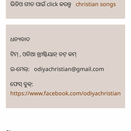
ଭିଡିଓ ଗୀତ ପାଇଁ click କରନ୍ତୁ
christian songs
ଧନ୍ୟବାଦ
ଟିମ୍ , ଓଡିଆ ଖ୍ରୀଷ୍ଟିୟାନ୍ ଡଟ୍ କମ୍
ଇ-ମେଲ୍: odiyachristian@gmail.com
ଫେସ୍ ବୁକ୍:
https://www.facebook.com/odiyachristian