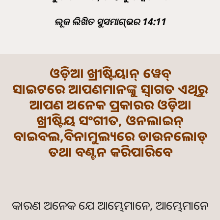
ଲୂକ ଲିଖିତ ସୁସମାଗ୍ଭର 14:11
ଓଡ଼ିଆ ଖ୍ରୀଷ୍ଟିୟାନ୍ ୱେବ୍
ସାଇଟରେ ଆପଣମାନଙ୍କୁ ସ୍ବାଗତ ଏଥିରୁ
ଆପଣ ଅନେକ ପ୍ରକାରର ଓଡ଼ିଆ
ଖ୍ରୀଷ୍ଟିୟ ସଂଗୀତ, ଓନଲାଇନ୍
ବାଇବଲ,ବିନାମୁଲ୍ୟରେ ଡାଉନଲୋଡ୍
ତଥା ବଣ୍ଟନ କରିପାରିବେ
କାରଣ ଅନେକ ଯେ ଆମ୍ଭେମାନେ, ଆମ୍ଭେମାନେ